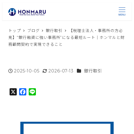
MENU
トップ
ブログ
銀行取引
【税理士法人・事務所の方必
見】“銀行融資に強い事務所”になる最短ルート｜ホンマルと財
務顧問契約で実現できること
カテゴリー
2025-10-05
2026-07-13
銀行取引
投稿日
更新日
X
F
L
a
i
c
n
e
e
b
o